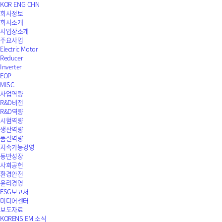
KOR
ENG
CHN
회사정보
회사소개
사업장소개
주요사업
Electric Motor
Reducer
Inverter
EOP
MISC
사업역량
R&D비전
R&D역량
시험역량
생산역량
품질역량
지속가능경영
동반성장
사회공헌
환경안전
윤리경영
ESG보고서
미디어센터
보도자료
KORENS EM 소식