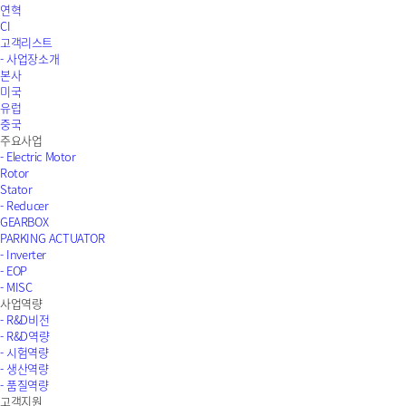
연혁
CI
고객리스트
- 사업장소개
본사
미국
유럽
중국
주요사업
- Electric Motor
Rotor
Stator
- Reducer
GEARBOX
PARKING ACTUATOR
- Inverter
- EOP
- MISC
사업역량
- R&D비전
- R&D역량
- 시험역량
- 생산역량
- 품질역량
고객지원